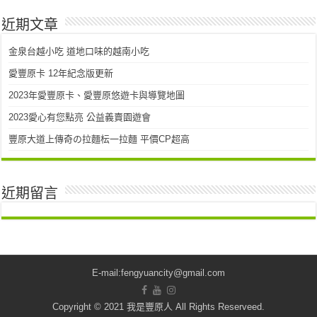
近期文章
金泉台越小吃 道地口味的越南小吃
愛豐原卡 12年紀念版更新
2023年愛豐原卡、愛豐原悠遊卡與導覽地圖
2023愛心有您點亮 公益義賣園遊會
豐原大道上傳奇の拉麵枟一拉麵 平價CP超高
近期留言
E-mail:fengyuancity@gmail.com
Copyright © 2021
我是豐原人
All Rights Reserveed.