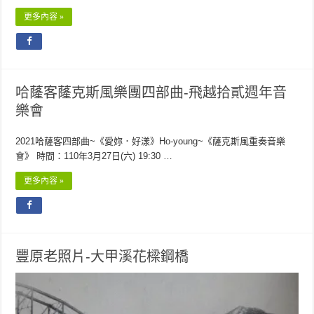
更多內容 »
哈蕯客蕯克斯風樂團四部曲-飛越拾貳週年音
樂會
2021哈薩客四部曲~《愛妳．好漾》Ho-young~《薩克斯風重奏音樂
會》 時間：110年3月27日(六) 19:30 …
更多內容 »
豐原老照片-大甲溪花樑鋼橋