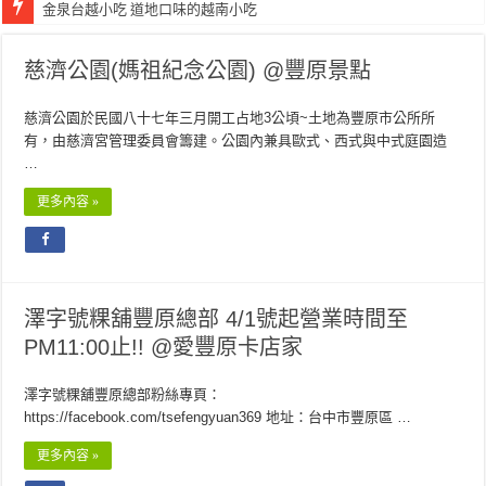
金泉台越小吃 道地口味的越南小吃
愛豐原卡 12年紀念版更新
慈濟公園(媽祖紀念公園) @豐原景點
慈濟公園於民國八十七年三月開工占地3公頃~土地為豐原市公所所
有，由慈濟宮管理委員會籌建。公園內兼具歐式、西式與中式庭園造
…
更多內容 »
澤字號粿舖豐原總部 4/1號起營業時間至
PM11:00止!! @愛豐原卡店家
澤字號粿舖豐原總部粉絲專頁：
https://facebook.com/tsefengyuan369 地址：台中市豐原區 …
更多內容 »