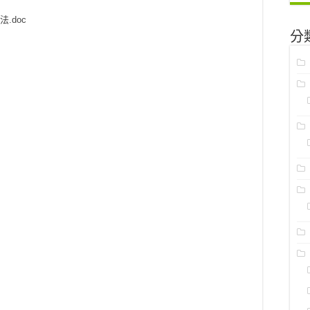
法.doc
分