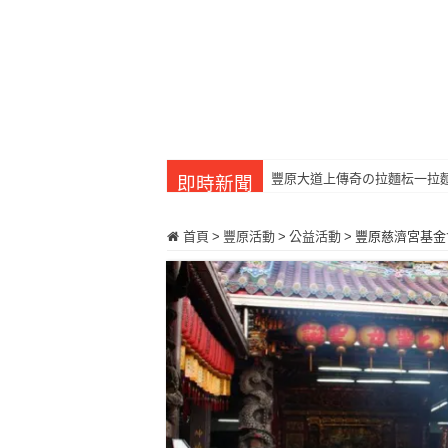
金泉台越小吃 道地口味的越南
豐原大道上傳奇の拉麵枟一拉麵
即時新聞
首頁
>
豐原活動
>
公益活動
>
豐原慈濟宮基金會