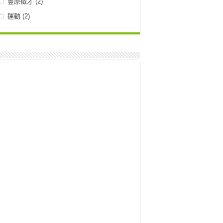
豐原徵才
(2)
運動
(2)