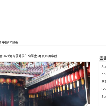
小吃
 平價CP超高
2021清寒優秀學生助學金3月及10月申請
豐原
Ap
K
來
Go
Sp