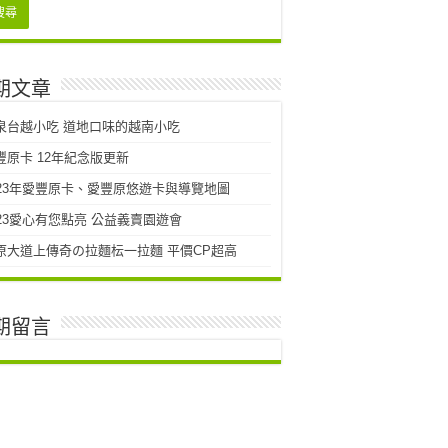
期文章
泉台越小吃 道地口味的越南小吃
豐原卡 12年紀念版更新
023年愛豐原卡、愛豐原悠遊卡與導覽地圖
023愛心有您點亮 公益義賣園遊會
原大道上傳奇の拉麵枟一拉麵 平價CP超高
期留言