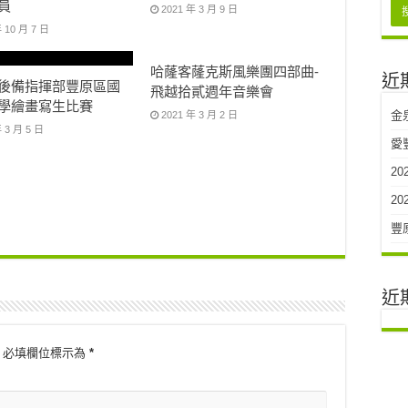
員
2021 年 3 月 9 日
 10 月 7 日
哈蕯客蕯克斯風樂團四部曲-
近
後備指揮部豐原區國
飛越拾貳週年音樂會
學繪畫寫生比賽
金
2021 年 3 月 2 日
 3 月 5 日
愛
2
2
豐
近
必填欄位標示為
*