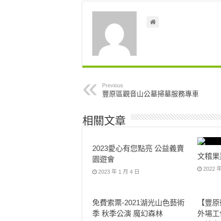
Previous
豐原區觀音山公墓掃墓服務專車
相關文章
2023愛心有您點亮 公益義賣
文稽果
園遊會
2022 年
2023 年 1 月 4 日
免費索票-2021湖光山色藝術
【豐原
季 秋季公演 魔幻森林
外場工