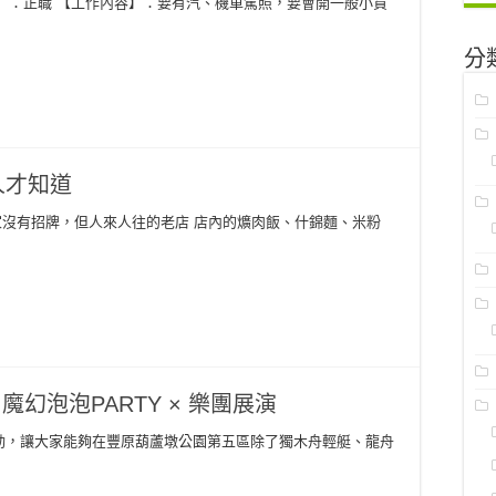
】：正職 【工作內容】：要有汽、機車駕照，要會開一般小貨
分
人才知道
一家沒有招牌，但人來人往的老店 店內的爌肉飯、什錦麵、米粉
 魔幻泡泡PARTY × 樂團展演
動，讓大家能夠在豐原葫蘆墩公園第五區除了獨木舟輕艇、龍舟