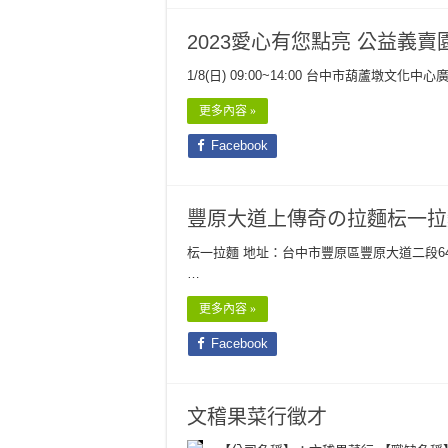
2023愛心有您點亮 公益義賣
1/8(日) 09:00~14:00 台中市葫蘆墩文
更多內容 »
Facebook
豐原大道上傳奇の拉麵枟一拉
枟一拉麵 地址：台中市豐原區豐原大道二段640號 
…
更多內容 »
Facebook
文稽果菜行徵才