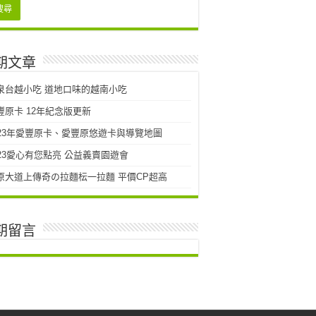
期文章
泉台越小吃 道地口味的越南小吃
豐原卡 12年紀念版更新
023年愛豐原卡、愛豐原悠遊卡與導覽地圖
023愛心有您點亮 公益義賣園遊會
原大道上傳奇の拉麵枟一拉麵 平價CP超高
期留言