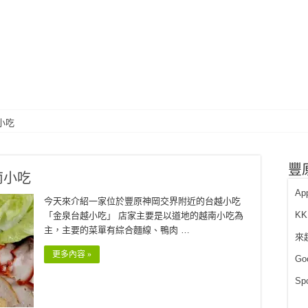
小吃
豐原
南小吃
Ap
今天來介紹一家位於豐原神岡交界附近的台越小吃
K
「金泉台越小吃」 店家主要是以道地的越南小吃為
主，主要的菜單有綜合麵線、鴨肉 …
來
更多內容 »
Go
Sp