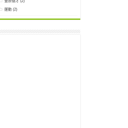
豐原徵才
(2)
運動
(2)