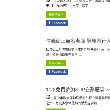
【公司名稱】：文稽果菜行 【職缺名稱
車 【工作內容】：出菜、搬菜 …
更多內容 »
Facebook
信義街上無名老店 豐原內行
信義街上163號(排很大雞排炸物旁邊)，有
湯、豬肝湯都很有古早 …
更多內容 »
Facebook
10/2免費參加SUP立槳體驗 ×
臺中市政府運動局舉辦SUP立槳體驗活
之外，有更多水域運動的活動能參加