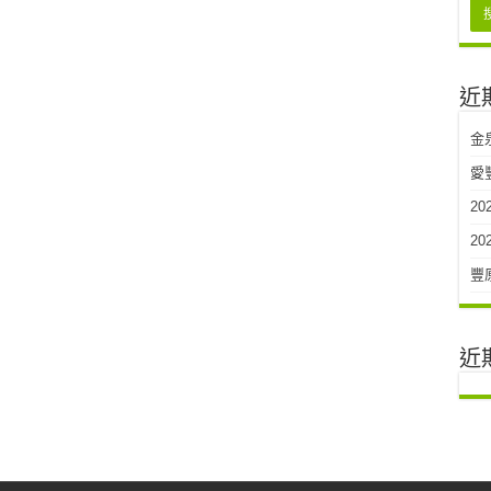
近
金
愛
2
2
豐
近