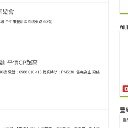
園遊會
化中心廣場 台中市豐原區園環東路782號
Yo
麵 平價CP超高
電話：0988 610 413 營業時間：PM5:30~售完為止 粉絲
豐
豐