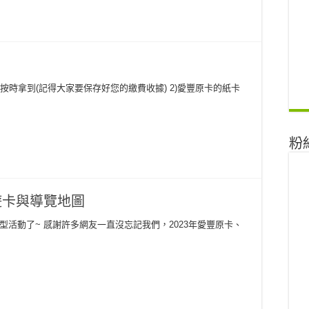
可按時拿到(記得大家要保存好您的繳費收據) 2)愛豐原卡的紙卡
粉
遊卡與導覽地圖
活動了~ 感謝許多網友一直沒忘記我們，2023年愛豐原卡、